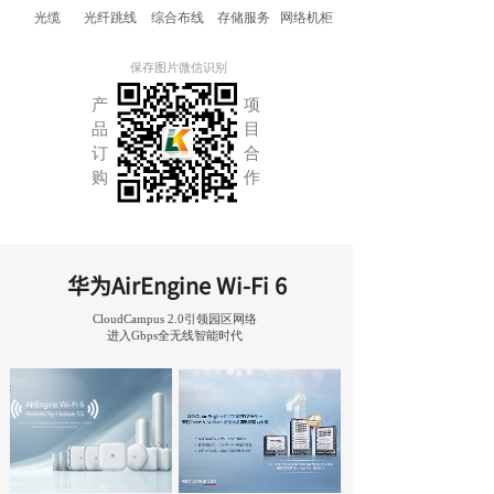
光缆
光纤跳线
综合布线
存储服务
网络机柜
保存图片微信识别
产
项
品
目
订
合
购
作
华为AirEngine Wi-Fi 6
CloudCampus 2.0
引领园区网络
进入Gbps全无线智能时代