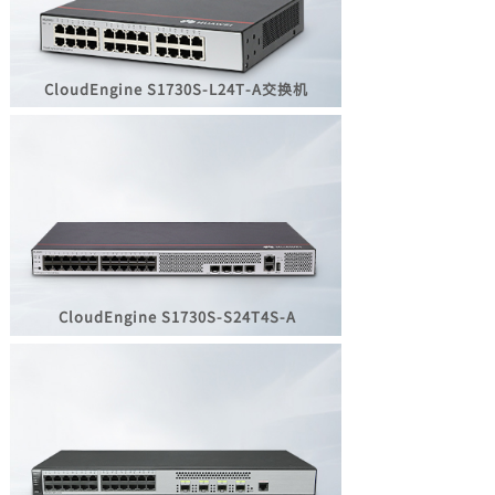
CloudEngine S1730S-L24T-A
交换机
CloudEngine
S1730S-S24T4S-A