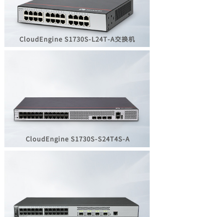
CloudEngine S1730S-L24T-A
交换机
CloudEngine
S1730S-S24T4S-A