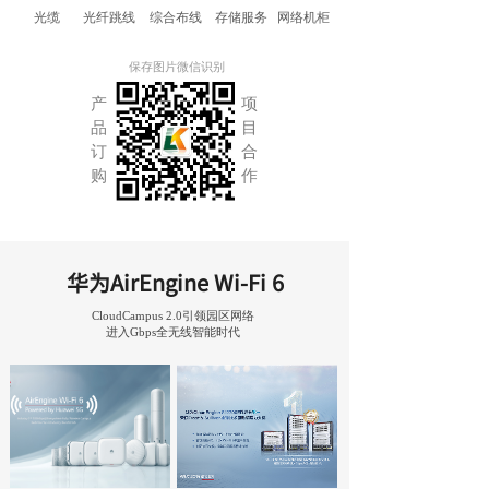
光缆
光纤跳线
综合布线
存储服务
网络机柜
保存图片微信识别
产
项
品
目
订
合
购
作
华为AirEngine Wi-Fi 6
CloudCampus 2.0
引领园区网络
进入Gbps全无线智能时代